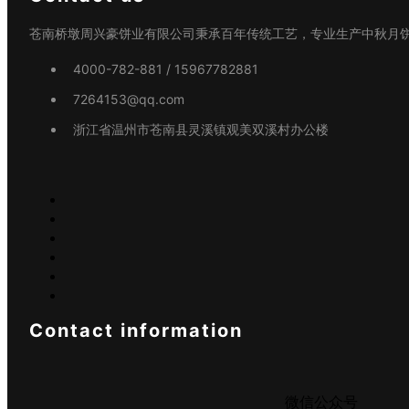
苍南桥墩周兴豪饼业有限公司秉承百年传统工艺，专业生产中秋月
4000-782-881 / 15967782881
7264153@qq.com
浙江省温州市苍南县灵溪镇观美双溪村办公楼
Contact information
微信公众号