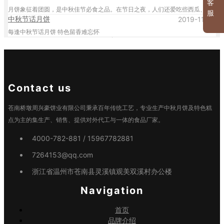
客
月饼象征着团圆，是中秋佳节必食之品。在节日之夜，人们还爱吃些西瓜、水果等团圆的果品，祈祝家人生活美满、甜蜜、平安。
服
中秋节话月饼
2019-11-29
每逢中秋节话月饼 特色留香难忘怀
Contact us
苍南桥墩周兴豪饼业有限公司秉承百年传统工艺，专业生产中秋月饼及特色糕
点为主的集生产、销售、提供对外代工与一体的食品厂家。
4000-782-881 / 15967782881
7264153@qq.com
浙江省温州市苍南县灵溪镇观美双溪村办公楼
Navigation
首页
品牌介绍