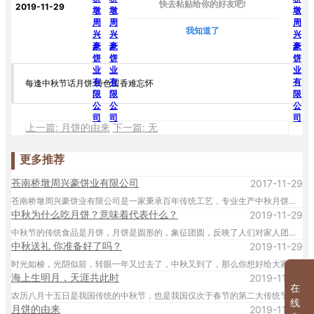
快去粘贴给你的好友吧!
2019-11-29
我知道了
每逢中秋节话月饼 特色留香难忘怀
上一篇: 月饼的由来
下一篇: 无
更多推荐
苍南桥墩周兴豪饼业有限公司
2017-11-29
苍南桥墩周兴豪饼业有限公司是一家秉承百年传统工艺，专业生产中秋月饼及特色糕点为主的集生产、销售、提供对外代工与一体的食品厂家。
中秋为什么吃月饼？意味着代表什么？
2019-11-29
中秋节的传统食品是月饼，月饼是圆形的，象征团圆，反映了人们对家人团聚的美好愿望。
中秋送礼 你准备好了吗？
2019-11-29
时光如梭，光阴似箭，转眼一年又过去了，中秋又到了，那么你想好给大家送什么样的礼物了吗。作为礼仪之邦的中国，送礼当然很有讲究。中秋给客户送礼，中秋给领导送礼，或者中秋给朋友送礼，送对礼很关键。
海上生明月，天涯共此时
2019-11-29
在
农历八月十五日是我国传统的中秋节，也是我国仅次于春节的第二大传统节日。八月十五恰在秋季的中间，故谓之中秋节。月饼象征着团圆，是中秋佳节必食之品。
线
月饼的由来
2019-11-29